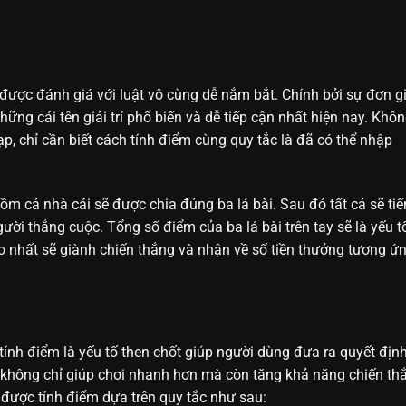
 được đánh giá với luật vô cùng dễ nắm bắt. Chính bởi sự đơn g
hững cái tên giải trí phổ biến và dễ tiếp cận nhất hiện nay. Khô
p, chỉ cần biết cách tính điểm cùng quy tắc là đã có thể nhập
ồm cả nhà cái sẽ được chia đúng ba lá bài. Sau đó tất cả sẽ tiế
ười thắng cuộc. Tổng số điểm của ba lá bài trên tay sẽ là yếu t
o nhất sẽ giành chiến thắng và nhận về số tiền thưởng tương ứ
tính điểm là yếu tố then chốt giúp người dùng đưa ra quyết địn
y không chỉ giúp chơi nhanh hơn mà còn tăng khả năng chiến th
ẽ được tính điểm dựa trên quy tắc như sau: