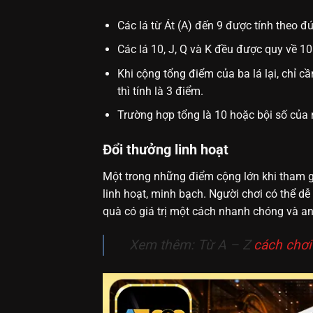
Các lá từ Át (A) đến 9 được tính theo đún
Các lá 10, J, Q và K đều được quy về 10
Khi cộng tổng điểm của ba lá lại, chỉ c
thì tính là 3 điểm.
Trường hợp tổng là 10 hoặc bội số của 
Đổi thưởng linh hoạt
Một trong những điểm cộng lớn khi tham gi
linh hoạt, minh bạch. Người chơi có thể d
quà có giá trị một cách nhanh chóng và an
Xem thêm: Từ A – Z
cách chơi