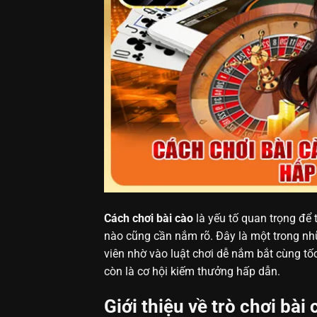
Cách chơi bài cào
là yếu tố quan trọng để 
nào cũng cần nắm rõ. Đây là một trong nh
viên nhờ vào luật chơi dễ nắm bắt cùng tốc
còn là cơ hội kiếm thưởng hấp dẫn.
Giới thiệu về trò chơi bài 