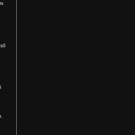
ều
 số
i
h.