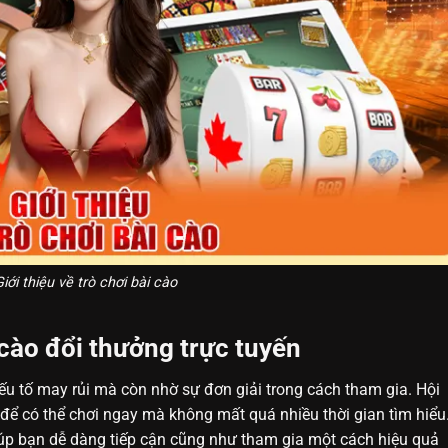
iới thiệu về trò chơi bài cào
cào đổi thưởng trực tuyến
ếu tố may rủi mà còn nhờ sự đơn giải trong cách tham gia. Hội
để có thể chơi ngay mà không mất quá nhiều thời gian tìm hiểu
iúp bạn dễ dàng tiếp cận cũng như tham gia một cách hiệu quả