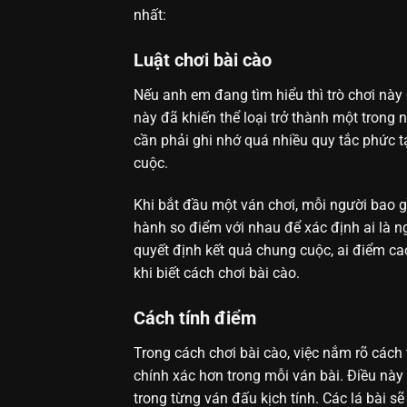
nhất:
Luật chơi bài cào
Nếu anh em đang tìm hiểu thì trò chơi này
này đã khiến thể loại trở thành một trong n
cần phải ghi nhớ quá nhiều quy tắc phức tạ
cuộc.
Khi bắt đầu một ván chơi, mỗi người bao g
hành so điểm với nhau để xác định ai là ng
quyết định kết quả chung cuộc, ai điểm ca
khi biết cách chơi bài cào.
Cách tính điểm
Trong cách chơi bài cào, việc nắm rõ cách 
chính xác hơn trong mỗi ván bài. Điều nà
trong từng ván đấu kịch tính. Các lá bài s