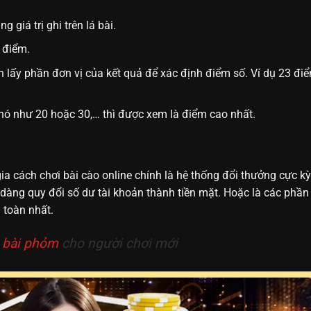
g giá trị ghi trên lá bài.
 điểm.
ần lấy phần đơn vị của kết quả để xác định điểm số. Ví dụ 23 đi
nó như 20 hoặc 30,… thì được xem là điểm cao nhất.
a cách chơi bài cào online chính là hệ thống đổi thưởng cực kỳ
ễ dàng quy đổi số dư tài khoản thành tiền mặt. Hoặc là các phần
 toàn nhất.
 bài phỏm
cho người chơi mới