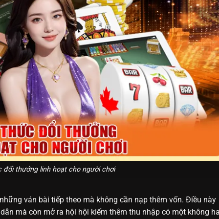
 đổi thưởng linh hoạt cho người chơi
o những ván bài tiếp theo mà không cần nạp thêm vốn. Điều này
ấp dẫn mà còn mở ra hội hội kiếm thêm thu nhập có một không ha